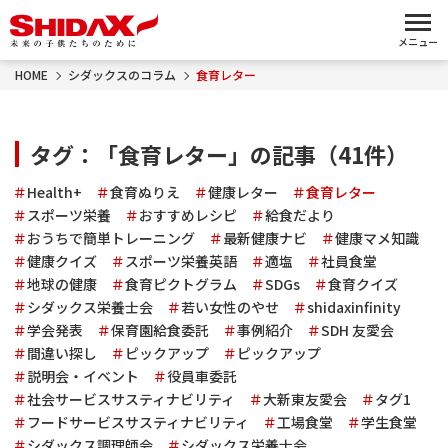
メニュー
HOME
シダックスのコラム
食育レター
タグ：「食育レター」の記事（41件）
Health+
食育ぬりえ
健康レター
食育レター
スポーツ栄養
おすすめレシピ
給食だより
おうちで簡単トレーニング
最新健康ナビ
健康マメ知識
健康クイズ
スポーツ栄養英語
適塩
社員食堂
地球の健康
食育ピクトグラム
SDGs
食育クイズ
シダックス栄養士会
若い女性のやせ
shidaxinfinity
学会発表
保育園給食委託
事例紹介
SDH 友愛会
間違い探し
ピックアップ
ピックアップ
説明会・イベント
役員車委託
社会サービスサスティナビリティ
大新東友愛会
タグ1
フードサービスサスティナビリティ
工場食堂
学生食堂
シダックス調理師会
シダックス栄養士会