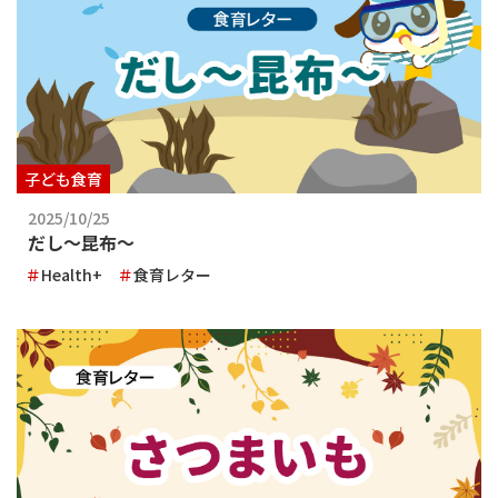
子ども食育
2025/10/25
だし～昆布～
Health+
食育レター