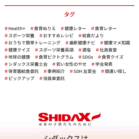
タグ
Health+
食育ぬりえ
健康レター
食育レター
スポーツ栄養
おすすめレシピ
給食だより
おうちで簡単トレーニング
最新健康ナビ
健康マメ知識
健康クイズ
スポーツ栄養英語
適塩
社員食堂
地球の健康
食育ピクトグラム
SDGs
食育クイズ
シダックス栄養士会
若い女性のやせ
学会発表
保育園給食委託
事例紹介
SDH 友愛会
間違い探し
ピックアップ
役員車委託
シダックスは、