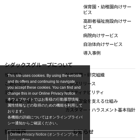
保育園・幼稚園向けサー
ビス
高齢者福祉施設向けサー
ビス
病院向けサービス
自治体向けサービス
導入事例
シダックスグループについて
役員紹介
社員研鑽・研究組織
This site uses cookies. By using the website
and its offers and continuing to navigate,
ごあいさつ
プレスリリース
you accept these cookies. You can find and
沿革
サスティナビリティ
change this in our Online Privacy Notice.
本ウェブサイトではお客様の行動履歴情報、
事業会社一覧
安心・安全を支える仕組み
属性情報などの取得のための機能を利用して
カスタマー・ハラスメント基本指針
おります。
各機能の詳細についてはオンラインプライバ
シー通知からご確認ください。
採用情報
お知らせ
Online Privacy Notice (オンラインプライ