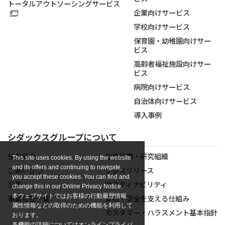
トータルアウトソーシングサービス
企業向けサービス
学校向けサービス
保育園・幼稚園向けサー
ビス
高齢者福祉施設向けサー
ビス
病院向けサービス
自治体向けサービス
導入事例
シダックスグループについて
役員紹介
社員研鑽・研究組織
This site uses cookies. By using the website
and its offers and continuing to navigate,
ごあいさつ
プレスリリース
you accept these cookies. You can find and
沿革
サスティナビリティ
change this in our Online Privacy Notice.
本ウェブサイトではお客様の行動履歴情報、
事業会社一覧
安心・安全を支える仕組み
属性情報などの取得のための機能を利用して
カスタマー・ハラスメント基本指針
おります。
各機能の詳細についてはオンラインプライバ