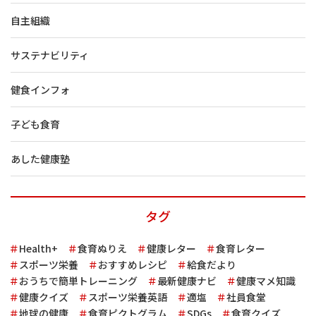
自主組織
サステナビリティ
健食インフォ
子ども食育
あした健康塾
タグ
Health+
食育ぬりえ
健康レター
食育レター
スポーツ栄養
おすすめレシピ
給食だより
おうちで簡単トレーニング
最新健康ナビ
健康マメ知識
健康クイズ
スポーツ栄養英語
適塩
社員食堂
地球の健康
食育ピクトグラム
SDGs
食育クイズ