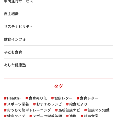
車両運行サービス
自主組織
サステナビリティ
健食インフォ
子ども食育
あした健康塾
タグ
Health+
食育ぬりえ
健康レター
食育レター
スポーツ栄養
おすすめレシピ
給食だより
おうちで簡単トレーニング
最新健康ナビ
健康マメ知識
健康クイズ
スポーツ栄養英語
適塩
社員食堂