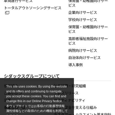
車両運行サービス
保育園・幼稚園向けサー
ビス
トータルアウトソーシングサービス
企業向けサービス
学校向けサービス
保育園・幼稚園向けサー
ビス
高齢者福祉施設向けサー
ビス
病院向けサービス
自治体向けサービス
導入事例
シダックスグループについて
役員紹介
社員研鑽・研究組織
This site uses cookies. By using the website
and its offers and continuing to navigate,
ごあいさつ
プレスリリース
you accept these cookies. You can find and
沿革
サスティナビリティ
change this in our Online Privacy Notice.
本ウェブサイトではお客様の行動履歴情報、
事業会社一覧
安心・安全を支える仕組み
属性情報などの取得のための機能を利用して
カスタマー・ハラスメント基本指針