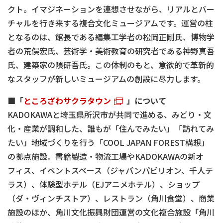
クト。イマジネーションを連想させながら、リアルとバー
チャルを行き来する複合文化ミュージアムです。運営の柱
となるのは、館長である編集工学者の松岡正剛氏、博物学
者の荒俣宏氏、芸術学・美術教育の研究者である神野真吾
氏、建築家の隈研吾氏。この体制のもと、意欲的で革新的
なスタッフが新しいミュージアムの創設に尽力します。
■「
ところざわサクラタウン
」について
KADOKAWAと埼玉県所沢市が共同で進める、みどり・文
化・産業が調和した、誰もが「住んでみたい」「訪れてみ
たい」地域づくりを行う「COOL JAPAN FOREST構想」
の拠点施設。書籍製造・物流工場やKADOKAWAの新オ
フィス、イベントスペース（ジャパンパビリオン、千人テ
ラス）、体験型ホテル（EJアニメホテル）、ショップ
（ダ・ヴィンチストア）、レストラン（角川食堂）、商業
施設のほか、角川文化振興財団運営の文化複合施設「角川