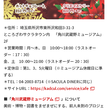
＊住所： 埼玉県所沢市東所沢和田3-31-3
ところざわサクラタウン内 「角川武蔵野ミュージアム」
2F
＊営業時間：月～木、日 10:00～18:00（ラストオー
ダー：17：30）
金、土 10 :00～21:00（ラストオーダー 20：30）
＊定休日：第1、3、5火曜日（※ミュージアム休館日に準
ずる）
＊TEL：04-2003-8714（※SACULA DINERに同じ）
＊サイトURL：
https://kadcul.com/service/cafe
■「
角川武蔵野ミュージアム
」について
美術・博物・図書をまぜまぜにする、前人未到のプロジェ