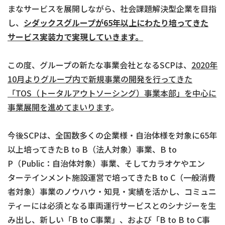
まなサービスを展開しながら、社会課題解決型企業を目指
し、
シダックスグループが
65
年以上にわたり培ってきた
サービス実装力で実現していきます。
この度、グループの新たな事業会社となるSCPは、
2020
年
10
月よりグループ内で新規事業の開発を行ってきた
「
TOS
（トータルアウトソーシング）事業本部」を中心に
事業展開を進めてまいります
。
今後SCPは、全国数多くの企業様・自治体様を対象に65年
以上培ってきたB to B（法人対象）事業、B to
P（Public：自治体対象）事業、そしてカラオケやエン
ターテインメント施設運営で培ってきたB to C（一般消費
者対象）事業のノウハウ・知見・実績を活かし、コミュニ
ティーには必須となる車両運行サービスとのシナジーを生
み出し、新しい「B to C事業」、および「B to B to C事