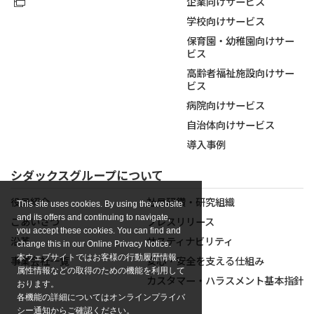
企業向けサービス
学校向けサービス
保育園・幼稚園向けサー
ビス
高齢者福祉施設向けサー
ビス
病院向けサービス
自治体向けサービス
導入事例
シダックスグループについて
役員紹介
社員研鑽・研究組織
This site uses cookies. By using the website
and its offers and continuing to navigate,
ごあいさつ
プレスリリース
you accept these cookies. You can find and
沿革
サスティナビリティ
change this in our Online Privacy Notice.
本ウェブサイトではお客様の行動履歴情報、
事業会社一覧
安心・安全を支える仕組み
属性情報などの取得のための機能を利用して
カスタマー・ハラスメント基本指針
おります。
各機能の詳細についてはオンラインプライバ
シー通知からご確認ください。