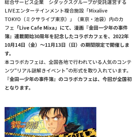
総合サービス企業 シダックスグループが受託運営する
LIVEエンターテインメント複合施設「Mixalive
TOKYO（ミクサライブ東京）」（東京・池袋）内のカ
フェ
「
Live Cafe Mixa
」にて、漫画『金田一少年の事件
簿』連載開始
30
周年を記念したコラボカフェを、
2022
年
10
月
14
日（金）～
11
月
13
日（日）の期間限定で開催しま
す。
本コラボカフェは、全国各地で行われている人気のコンテ
ンツ“リアル謎解きイベント”の形式を取り入れています。
『金田一少年の事件簿』のコラボカフェは、今回が全国初
となります。