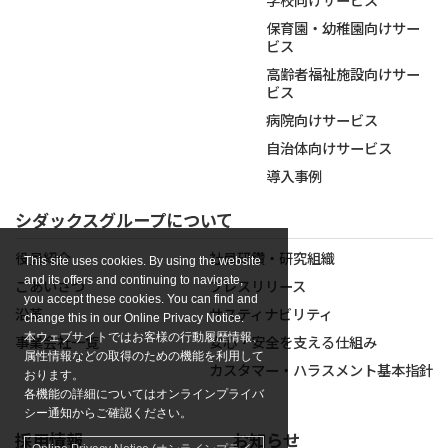
保育園・幼稚園向けサー
ビス
高齢者福祉施設向けサー
ビス
病院向けサービス
自治体向けサービス
導入事例
シダックスグループについて
役員紹介
社員研鑽・研究組織
This site uses cookies. By using the website
and its offers and continuing to navigate,
ごあいさつ
プレスリリース
you accept these cookies. You can find and
沿革
サスティナビリティ
change this in our Online Privacy Notice.
本ウェブサイトではお客様の行動履歴情報、
事業会社一覧
安心・安全を支える仕組み
属性情報などの取得のための機能を利用して
カスタマー・ハラスメント基本指針
おります。
各機能の詳細についてはオンラインプライバ
シー通知からご確認ください。
採用情報
お知らせ