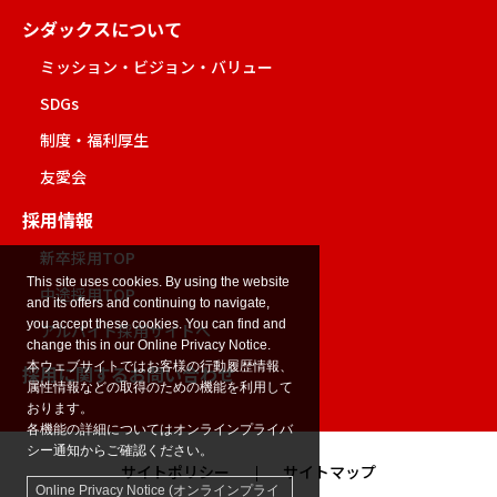
シダックスについて
ミッション・ビジョン・バリュー
SDGs
制度・福利厚生
友愛会
採用情報
新卒採用TOP
This site uses cookies. By using the website
中途採用TOP
and its offers and continuing to navigate,
you accept these cookies. You can find and
アルバイト採用サイトへ
change this in our Online Privacy Notice.
本ウェブサイトではお客様の行動履歴情報、
採用に関するお問い合わせ
属性情報などの取得のための機能を利用して
おります。
各機能の詳細についてはオンラインプライバ
シー通知からご確認ください。
サイトポリシー
サイトマップ
Online Privacy Notice (オンラインプライ