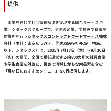
提供
事業を通じて社会課題解決を実現する総合サービス企
業 シダックスグループで、全国の企業、学校等で食事提
供業務を行う
シダックスコントラクトフードサービス株式
会社
（本社：東京都渋谷区、代表取締役社長:堤 祐輔、
以下、シダックス）
は、
2025
年
7
月
17
日（木）～
9
月
30
日
（火）の期間、全国で受託運営する約
800
カ所の社員食堂
や学生食堂を対象に、暑さで消耗しがちな栄養素を含む
「暑い日におすすめメニュー」を
6
品提供します。