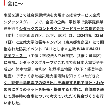
会に～
事業を通じて社会課題解決を実現する総合サービス企業
シダックスグループで、全国の企業、学校等で食事提供業
務を行う
シダックスコントラクトフードサービス株式会社
（本社：東京都渋谷区、以下、SCF）
は、
2024年6月23日
（日）に立教大学池袋キャンパス
（東京都豊島区）
にて開
催された防災イベント「
ALLとしま×立教 WAKUWAKU
防災フェス」
（主催：学校法人立教学院、共催：豊島区）
に参加。
シダックスグループがこれまで東日本大震災や平
成
26年熊本地震、令和6年能登半島地震（以下：能登半島
地震）で行ってきた被災地支援活動を知っていただきた
く、
能登半島地震での炊き出しを再現する形で豚汁・わか
めおにぎりのセットを販売・
提供すると共に、食体験を通
じて災害時の食事について考えていただく機会づくりを行
いました。