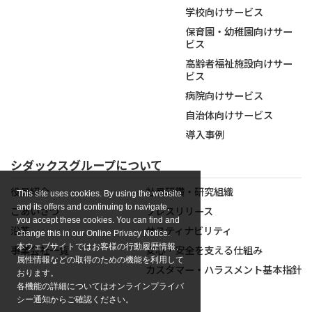
学校向けサービス
保育園・幼稚園向けサー
ビス
高齢者福祉施設向けサー
ビス
病院向けサービス
自治体向けサービス
導入事例
シダックスグループについて
役員紹介
社員研鑽・研究組織
This site uses cookies. By using the website
and its offers and continuing to navigate,
ごあいさつ
プレスリリース
you accept these cookies. You can find and
沿革
サスティナビリティ
change this in our Online Privacy Notice.
本ウェブサイトではお客様の行動履歴情報、
事業会社一覧
安心・安全を支える仕組み
属性情報などの取得のための機能を利用して
カスタマー・ハラスメント基本指針
おります。
各機能の詳細についてはオンラインプライバ
シー通知からご確認ください。