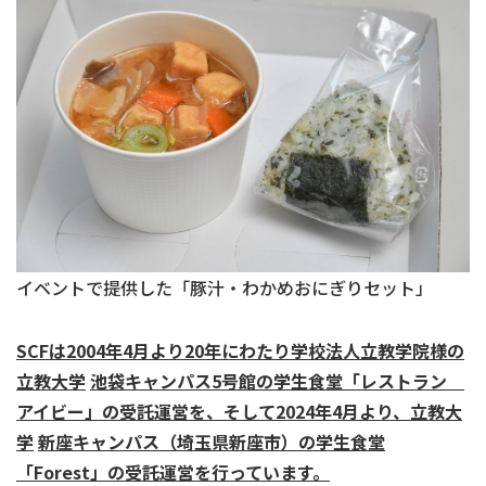
イベントで提供した「豚汁・わかめおにぎりセット」
SCF
は
2004
年
4
月より
20
年にわたり学校法人立教学院様の
立教大学
池袋キャンパス
5
号館の学生食堂「レストラン
アイビー」の受託運営を、そして
2024
年
4
月より、立教大
学
新座キャンパス（埼玉県新座市）の学生食堂
「
Forest
」の受託運営を行っています。