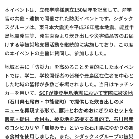
本イベントは、立教学院様創立150周年を記念して、産学
官の共催・連携で開催された防災イベントです。シダック
スグループは、東日本大震災や平成26年熊本地震、能登半
島地震発生等、発生直後より炊き出しや災害備品等のお届
けする等被災地支援活動を継続的に実施しており、この度
の本イベントの主旨に賛同し、参加しました。
地域と共に「防災力」を高めることを目的にした本イベン
トでは、学生、学校関係者の皆様や豊島区在住者を中心と
した地域の皆様が多数ご来場されました。当日はキッチン
カーを用いて、
SCF
が能登半島地震において実際に被災地
（石川県七尾市・中能登町）で提供した炊き出しのメ
ニューを再現する形で、豚汁とわかめおにぎりのセットを
販売・提供。食材も、被災地を応援する目的で、石川県産
のコシヒカリや「加賀みそ」といった石川県にゆかりのあ
る食材を使用しました。
また、シダックスグループの被災