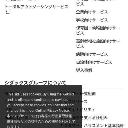
ビス
トータルアウトソーシングサービス
企業向けサービス
学校向けサービス
保育園・幼稚園向けサー
ビス
高齢者福祉施設向けサー
ビス
病院向けサービス
自治体向けサービス
導入事例
シダックスグループについて
役員紹介
社員研鑽・研究組織
This site uses cookies. By using the website
and its offers and continuing to navigate,
ごあいさつ
プレスリリース
you accept these cookies. You can find and
沿革
サスティナビリティ
change this in our Online Privacy Notice.
本ウェブサイトではお客様の行動履歴情報、
事業会社一覧
安心・安全を支える仕組み
属性情報などの取得のための機能を利用して
カスタマー・ハラスメント基本指針
おります。