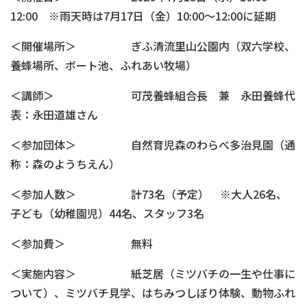
12:00 ※雨天時は7月17日（金）10:00～12:00に延期
＜開催場所＞ ぎふ清流里山公園内（双六学校、
養蜂場所、ボート池、ふれあい牧場）
＜講師＞ 可茂養蜂組合長 兼 永田養蜂代
表：永田道雄さん
＜参加団体＞ 自然育児森のわらべ多治見園（通
称：森のようちえん）
＜参加人数＞ 計73名（予定） ※大人26名、
子ども（幼稚園児）44名、スタッフ3名
＜参加費＞ 無料
＜実施内容＞ 紙芝居（ミツバチの一生や仕事に
ついて）、ミツバチ見学、はちみつしぼり体験、動物ふれ