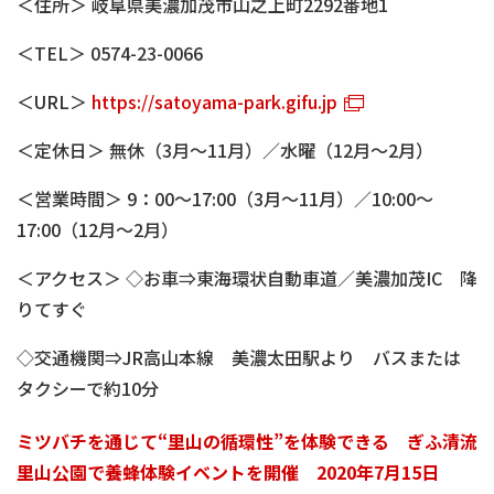
＜住所＞ 岐阜県美濃加茂市山之上町2292番地1
＜TEL＞ 0574-23-0066
＜URL＞
https://satoyama-park.gifu.jp
＜定休日＞ 無休（3月～11月）／水曜（12月～2月）
＜営業時間＞ 9：00～17:00（3月～11月）／10:00～
17:00（12月～2月）
＜アクセス＞ ◇お車⇒東海環状自動車道／美濃加茂IC 降
りてすぐ
◇交通機関⇒JR高山本線 美濃太田駅より バスまたは
タクシーで約10分
ミツバチを通じて“里山の循環性”を体験できる ぎふ清流
里山公園で養蜂体験イベントを開催 2020年7月15日