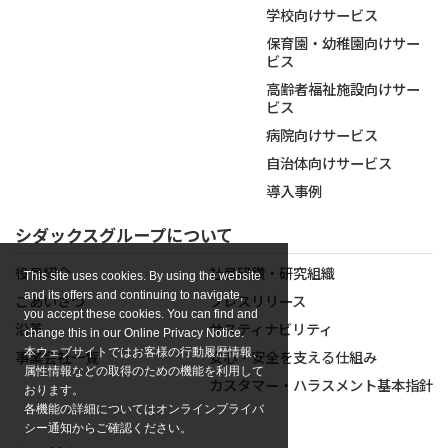
学校向けサービス
保育園・幼稚園向けサー
ビス
高齢者福祉施設向けサー
ビス
病院向けサービス
自治体向けサービス
導入事例
シダックスグループについて
役員紹介
社員研鑽・研究組織
This site uses cookies. By using the website
and its offers and continuing to navigate,
ごあいさつ
プレスリリース
you accept these cookies. You can find and
沿革
サスティナビリティ
change this in our Online Privacy Notice.
本ウェブサイトではお客様の行動履歴情報、
事業会社一覧
安心・安全を支える仕組み
属性情報などの取得のための機能を利用して
カスタマー・ハラスメント基本指針
おります。
各機能の詳細についてはオンラインプライバ
シー通知からご確認ください。