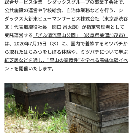
総合サービス企業 シダックスグループの事業子会社で、
公共施設の運営や学校給食、自治体業務などを行う、シ
ダックス大新東ヒューマンサービス株式会社（東京都渋谷
区：代表取締役社長 関口 昌太朗）が指定管理者として
受託運営する
「ぎふ清流里山公園」（岐阜県美濃加茂市）
は、
2020
年
7
月
15
日（水）に、園内で養蜂するミツバチか
ら取れたはちみつをしぼる体験や、ミツバチについて学ぶ
紙芝居などを通し、“里山の循環性”を学べる養蜂体験イベ
ントを開催いたします。