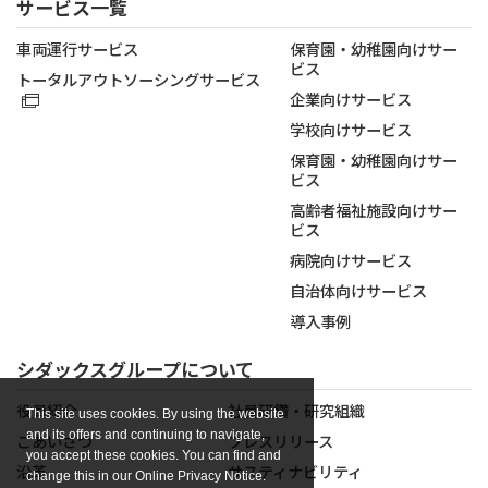
サービス一覧
車両運行サービス
保育園・幼稚園向けサー
ビス
トータルアウトソーシングサービス
企業向けサービス
学校向けサービス
保育園・幼稚園向けサー
ビス
高齢者福祉施設向けサー
ビス
病院向けサービス
自治体向けサービス
導入事例
シダックスグループについて
役員紹介
社員研鑽・研究組織
This site uses cookies. By using the website
and its offers and continuing to navigate,
ごあいさつ
プレスリリース
you accept these cookies. You can find and
沿革
サスティナビリティ
change this in our Online Privacy Notice.