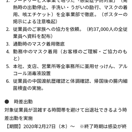
フードサービス事業で培った「感染症予防対策」（発
熱時の出勤停止、手洗い・うがいの励行、マスクの着
用、咳エチケット）を全事業部で徹底。（ポスターの
掲示による注意喚起）
従業員のご家族への協力を依頼。（約37,000人の全従
業員へ資料を配布）
通勤時のマスク着用徹底
勤務中のマスク着用（お客様のご理解・ご協力のも
と）
本社、支店、営業所等全事務所に薬用せっけん、アル
コール消毒液設置
従業員の中国渡航歴確認と体調確認、帰国後の腸内細
菌検査の実施。
● 時差出勤
対象従業員が混雑する時間帯を避けて出退社できるよう時
差出勤を実施
【期間】2020年2月27日（木）～ ※終了時期は感染が終