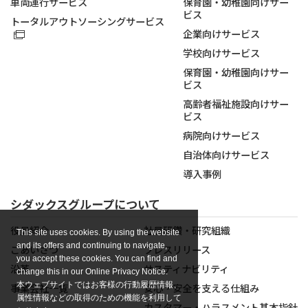
車両運行サービス
保育園・幼稚園向けサー
ビス
トータルアウトソーシングサービス
企業向けサービス
学校向けサービス
保育園・幼稚園向けサー
ビス
高齢者福祉施設向けサー
ビス
病院向けサービス
自治体向けサービス
導入事例
シダックスグループについて
役員紹介
社員研鑽・研究組織
This site uses cookies. By using the website
and its offers and continuing to navigate,
ごあいさつ
プレスリリース
you accept these cookies. You can find and
沿革
サスティナビリティ
change this in our Online Privacy Notice.
本ウェブサイトではお客様の行動履歴情報、
事業会社一覧
安心・安全を支える仕組み
属性情報などの取得のための機能を利用して
カスタマー・ハラスメント基本指針