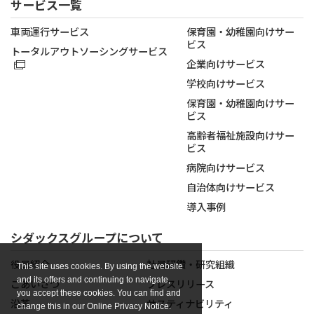
サービス一覧
車両運行サービス
保育園・幼稚園向けサー
ビス
トータルアウトソーシングサービス
企業向けサービス
学校向けサービス
保育園・幼稚園向けサー
ビス
高齢者福祉施設向けサー
ビス
病院向けサービス
自治体向けサービス
導入事例
シダックスグループについて
役員紹介
社員研鑽・研究組織
This site uses cookies. By using the website
and its offers and continuing to navigate,
ごあいさつ
プレスリリース
you accept these cookies. You can find and
沿革
サスティナビリティ
change this in our Online Privacy Notice.