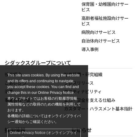
保育園・幼稚園向けサー
ビス
高齢者福祉施設向けサー
ビス
病院向けサービス
自治体向けサービス
導入事例
シダックスグループについて
役員紹介
社員研鑽・研究組織
This site uses cookies. By using the website
and its offers and continuing to navigate,
ごあいさつ
プレスリリース
you accept these cookies. You can find and
沿革
サスティナビリティ
change this in our Online Privacy Notice.
本ウェブサイトではお客様の行動履歴情報、
事業会社一覧
安心・安全を支える仕組み
属性情報などの取得のための機能を利用して
カスタマー・ハラスメント基本指針
おります。
各機能の詳細についてはオンラインプライバ
シー通知からご確認ください。
採用情報
お知らせ
Online Privacy Notice (オンラインプライ