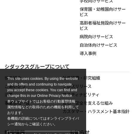
学校向けサービス
保育園・幼稚園向けサー
ビス
高齢者福祉施設向けサー
ビス
病院向けサービス
自治体向けサービス
導入事例
シダックスグループについて
役員紹介
社員研鑽・研究組織
This site uses cookies. By using the website
and its offers and continuing to navigate,
ごあいさつ
プレスリリース
you accept these cookies. You can find and
沿革
サスティナビリティ
change this in our Online Privacy Notice.
本ウェブサイトではお客様の行動履歴情報、
事業会社一覧
安心・安全を支える仕組み
属性情報などの取得のための機能を利用して
カスタマー・ハラスメント基本指針
おります。
各機能の詳細についてはオンラインプライバ
シー通知からご確認ください。
採用情報
お知らせ