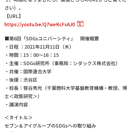
さい）。
【URL】
https://youtu.be/Q7weKcFsAJ0
■第6回「SDGsユニバーシティ」 開催概要
・日程 ：2021年11月11日（木）
・時間：15：00～16：15
・主催：SDGs研究所（事務局：シダックス株式会社）
・共催：国際連合大学
・後援：渋谷区
・校長：笹谷秀光（千葉商科大学基盤教育機構・教授、博
士＜政策研究＞）
・講演内容
＜タイトル＞
セブン＆アイグループのSDGsへの取り組み