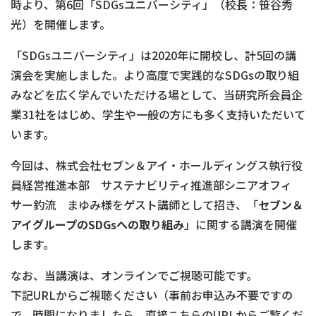
時より、第6回「SDGsユニバーシティ」（校長：笹谷秀
光）を開催します。
「SDGsユニバーシティ」は2020年に開校し、計5回の講
演会を実施しました。より高度で実践的なSDGsの取り組
みなどを広く学んでいただける場として、当研究所会員企
業31社をはじめ、学生や一般の方にも多く支持いただいて
います。
今回は、株式会社セブン＆アイ・ホールディングス執行役
員経営推進本部 サステナビリティ推進部シニアオフィ
サー釣流 まゆみ様をゲスト講師として招き、「
セブン＆
アイグループのSDGsへの取り組み
」に関する講演を開催
します。
なお、当講演は、オンラインでご視聴可能です。
下記URLからご視聴ください（事前お申込み不要ですの
で、時間になりましたら、直接こちらのURLからご覧くだ