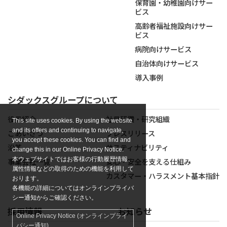
保育園・幼稚園向けサー
ビス
高齢者福祉施設向けサー
ビス
病院向けサービス
自治体向けサービス
導入事例
シダックスグループについて
役員紹介
社員研鑽・研究組織
This site uses cookies. By using the website
and its offers and continuing to navigate,
ごあいさつ
プレスリリース
you accept these cookies. You can find and
沿革
サスティナビリティ
change this in our Online Privacy Notice.
本ウェブサイトではお客様の行動履歴情報、
事業会社一覧
安心・安全を支える仕組み
属性情報などの取得のための機能を利用して
カスタマー・ハラスメント基本指針
おります。
各機能の詳細についてはオンラインプライバ
シー通知からご確認ください。
採用情報
お知らせ
Online Privacy Notice (オンラインプライ
バシー通知)