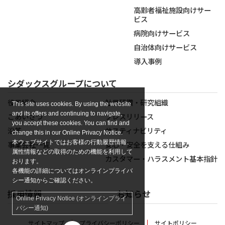
高齢者福祉施設向けサー
ビス
病院向けサービス
自治体向けサービス
導入事例
シダックスグループについて
役員紹介
社員研鑽・研究組織
This site uses cookies. By using the website
and its offers and continuing to navigate,
ごあいさつ
プレスリリース
you accept these cookies. You can find and
沿革
サスティナビリティ
change this in our Online Privacy Notice.
本ウェブサイトではお客様の行動履歴情報、
事業会社一覧
安心・安全を支える仕組み
属性情報などの取得のための機能を利用して
カスタマー・ハラスメント基本指針
おります。
各機能の詳細についてはオンラインプライバ
シー通知からご確認ください。
採用情報
お知らせ
Online Privacy Notice (オンラインプライ
バシー通知)
サイトマップ
プライバシーポリシー
サイトポリシー