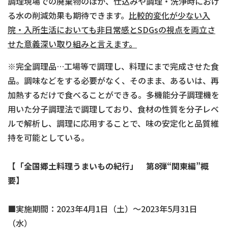
調理現場での廃棄物のほか、仕込みや調理・洗浄時におけ
る水の削減効果も期待できます。
比較的変化が少ない入
院・入所生活においても非日常感と
SDGs
の視点を両立さ
せた意義深い取り組みと言えます。
※完全調理品…工場等で調理し、料理にまで完成させた食
品。調味などをする必要がなく、そのまま、あるいは、再
加熱するだけで食べることができる。多機能分子調理機を
用いた分子調理法で調理しており、食材の性質を分子レベ
ルで解析し、調理に応用することで、味の安定化と品質維
持を可能としている。
【「全国郷土料理うまいもの紀行」 第
8
弾“関東編”概
要】
■実施期間：2023年4月1日（土）～2023年5月31日
（水）