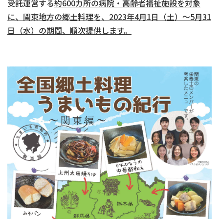
受託運営する
約
600
カ所の病院・高齢者福祉施設を対象
に、関東地方の郷土料理を、
2023
年
4
月
1
日（土）～
5
月
31
日（水）の期間、順次提供します。